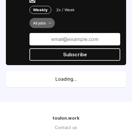
💌
Weekly
2x / Week
All jobs
Subscribe
Loading...
toulon.work
Contact us