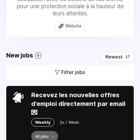
pour une protection sociale à la hauteur de
leurs attentes.
Website
New jobs
0
Newest
Filter jobs
Recevez les nouvelles offres
d'emploi directement par email
💌
Weekly
2x / Week
All jobs